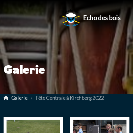
Echo des bois
Directeur
Galerie
Membres
Historique
Sociétés affiliées
Galerie
Fête Centrale à Kirchberg 2022